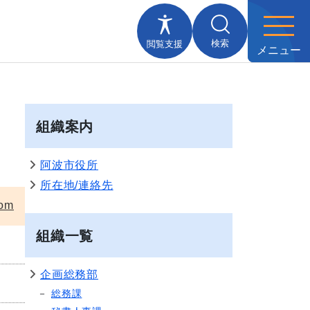
検索
閲覧支援
メニュー
組織案内
阿波市役所
所在地/連絡先
om
組織一覧
企画総務部
総務課