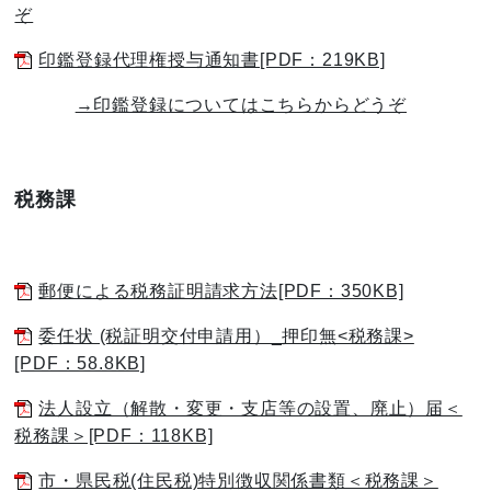
ぞ
印鑑登録代理権授与通知書[PDF：219KB]
→印鑑登録についてはこちらからどうぞ
税務課
郵便による税務証明請求方法[PDF：350KB]
委任状 (税証明交付申請用）_押印無<税務課>
[PDF：58.8KB]
法人設立（解散・変更・支店等の設置、廃止）届＜
税務課＞[PDF：118KB]
市・県民税(住民税)特別徴収関係書類＜税務課＞