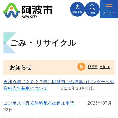
閲覧支援
メニュー
検索
ごみ・リサイクル
RSS
Atom
お知らせ
令和９年（２０２７年）阿波市ごみ収集カレンダーへの
有料広告募集について
ー
2026年08月01日
コンポスト容器無料配布の追加申請
ー
2026年07月
23日