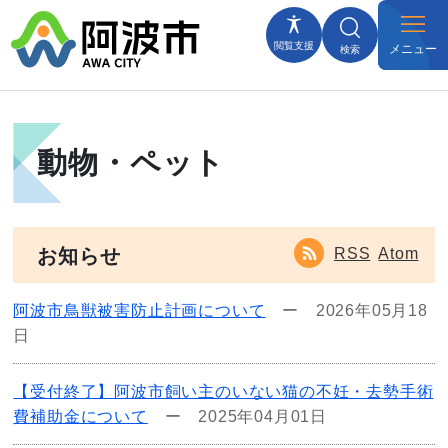
閲覧支援
メニュー
検索
動物・ペット
RSS
Atom
お知らせ
阿波市鳥獣被害防止計画について
ー
2026年05月18
日
【受付終了】阿波市飼い主のいない猫の不妊・去勢手術
費補助金について
ー
2025年04月01日