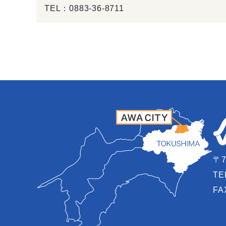
TEL：
0883-36-8711
〒7
TE
FA