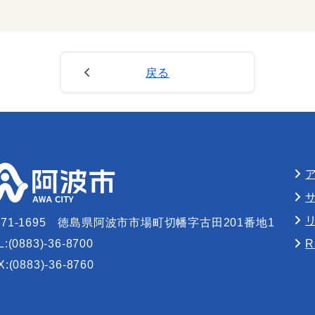
戻る
71-1695
徳島県阿波市市場町切幡字古田201番地1
L:(0883)-36-8700
X:(0883)-36-8760