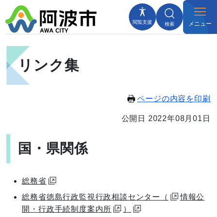
閲覧支援
メニュー
検索
リンク集
ページの内容を印刷
公開日 2022年08月01日
国・県関係
総務省
総務省徳島行政監視行政相談センター（
情報公
開・行政手続制度案内所
）