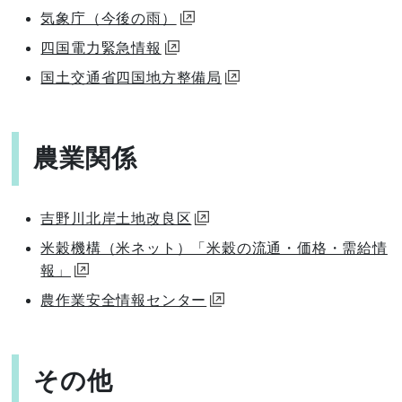
気象庁（今後の雨）
四国電力緊急情報
国土交通省四国地方整備局
農業関係
吉野川北岸土地改良区
米穀機構（米ネット）「米穀の流通・価格・需給情
報」
農作業安全情報センター
その他