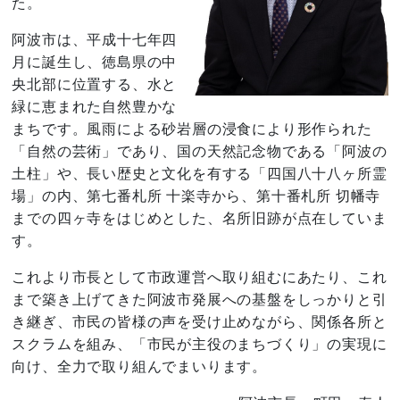
た。
阿波市は、平成十七年四
月に誕生し、徳島県の中
央北部に位置する、水と
緑に恵まれた自然豊かな
まちです。風雨による砂岩層の浸食により形作られた
「自然の芸術」であり、国の天然記念物である「阿波の
土柱」や、長い歴史と文化を有する「四国八十八ヶ所霊
場」の内、第七番札所 十楽寺から、第十番札所 切幡寺
までの四ヶ寺をはじめとした、名所旧跡が点在していま
す。
これより市長として市政運営へ取り組むにあたり、これ
まで築き上げてきた阿波市発展への基盤をしっかりと引
き継ぎ、市民の皆様の声を受け止めながら、関係各所と
スクラムを組み、「市民が主役のまちづくり」の実現に
向け、全力で取り組んでまいります。