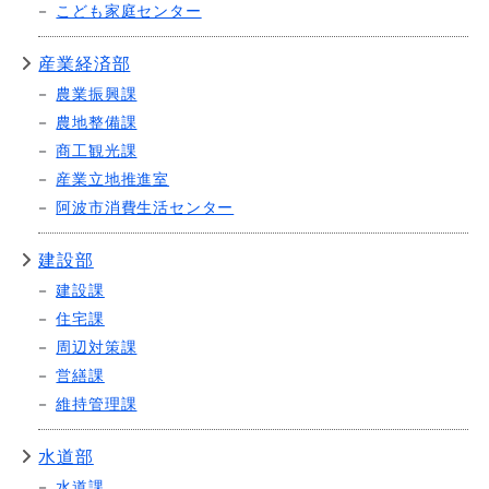
こども家庭センター
産業経済部
農業振興課
農地整備課
商工観光課
産業立地推進室
阿波市消費生活センター
建設部
建設課
住宅課
周辺対策課
営繕課
維持管理課
水道部
水道課