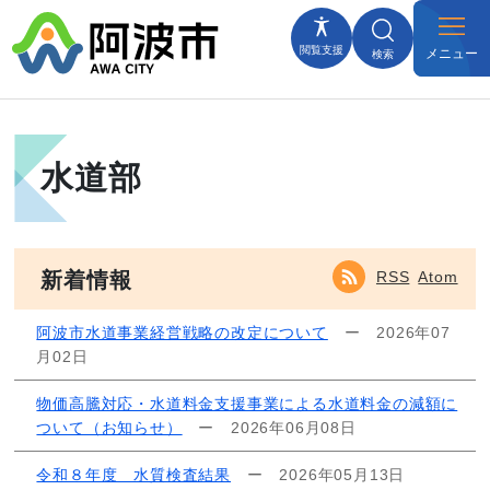
閲覧支援
メニュー
検索
水道部
新着情報
RSS
Atom
阿波市水道事業経営戦略の改定について
ー
2026年07
月02日
物価高騰対応・水道料金支援事業による水道料金の減額に
ついて（お知らせ）
ー
2026年06月08日
令和８年度 水質検査結果
ー
2026年05月13日