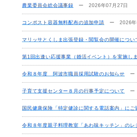
農業委員会総会議事録
ー
2026年07月27日
コンポスト容器無料配布の追加申請
ー
2026
マリッサとくしま出張登録・閲覧会の開催につい
第1回出逢い応援事業（婚活イベント）を実施し
令和８年度 阿波市職員採用試験のお知らせ
子育て支援センター８月の行事予定について
国民健康保険「特定健診に関する電話案内」にご
令和８年度親子料理教室「あわ味キッチン」のレ