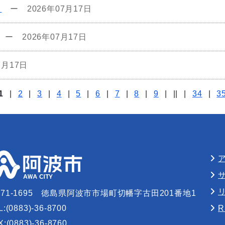
）
ー
2026年07月17日
ー
2026年07月17日
7月17日
1
|
2
|
3
|
4
|
5
|
6
|
7
|
8
|
9
|
||
|
34
|
3
71-1695
徳島県阿波市市場町切幡字古田201番地1
L:(0883)-36-8700
X:(0883)-36-8760