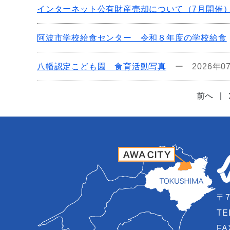
インターネット公有財産売却について（7月開催
阿波市学校給食センター 令和８年度の学校給食
八幡認定こども園 食育活動写真
ー
2026年0
前へ
|
〒7
TE
FA