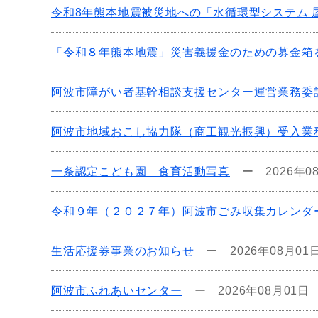
令和8年熊本地震被災地への「水循環型システム 
「令和８年熊本地震」災害義援金のための募金箱
阿波市障がい者基幹相談支援センター運営業務委
阿波市地域おこし協力隊（商工観光振興）受入業
一条認定こども園 食育活動写真
ー
2026年0
令和９年（２０２７年）阿波市ごみ収集カレンダ
生活応援券事業のお知らせ
ー
2026年08月01
阿波市ふれあいセンター
ー
2026年08月01日