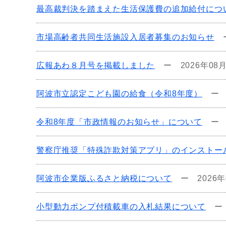
最高裁判決を踏まえた生活保護費の追加給付につ
市場高齢者共同生活施設入居者募集のお知らせ
広報あわ８月号を掲載しました
ー
2026年08
阿波市立認定こども園の給食（令和8年度）
令和8年度「市政情報のお知らせ」について
警察庁推奨「特殊詐欺対策アプリ」のインストー
阿波市企業版ふるさと納税について
ー
2026
小型動力ポンプ付積載車の入札結果について