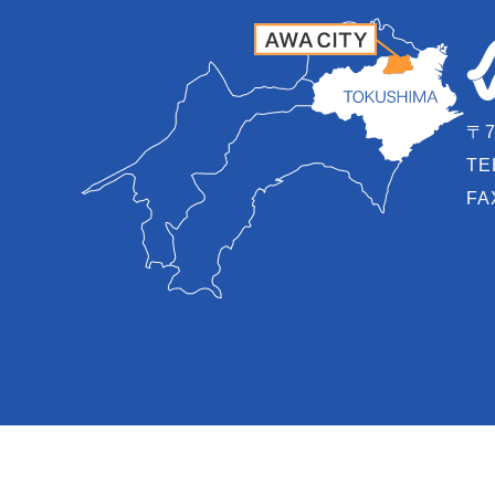
〒7
TE
FA