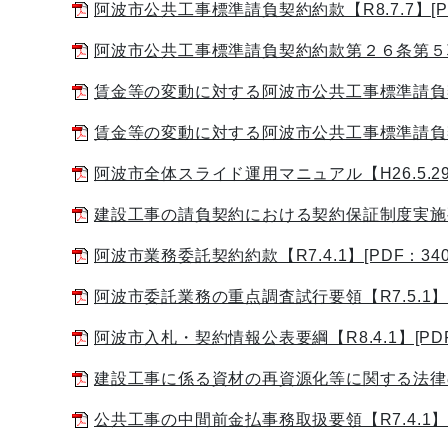
阿波市公共工事標準請負契約約款【R8.7.7】[PD
阿波市公共工事標準請負契約約款第２６条第５項（単
賃金等の変動に対する阿波市公共工事標準請負契約約
賃金等の変動に対する阿波市公共工事標準請負契約約款
阿波市全体スライド運用マニュアル【H26.5.29】.pd
建設工事の請負契約における契約保証制度実施要領【R
阿波市業務委託契約約款【R7.4.1】[PDF：340
阿波市委託業務の重点調査試行要領【R7.5.1】[P
阿波市入札・契約情報公表要綱【R8.4.1】[PDF：
建設工事に係る資材の再資源化等に関する法律の施行
公共工事の中間前金払事務取扱要領【R7.4.1】[P