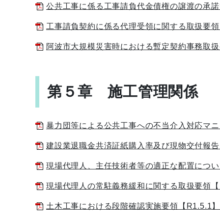
公共工事に係る工事請負代金債権の譲渡の承諾等に関
工事請負契約に係る代理受領に関する取扱要領【R1.
阿波市大規模災害時における暫定契約事務取扱要領【R
第５章 施工管理関係
暴力団等による公共工事への不当介入対応マニュアル【
建設業退職金共済証紙購入率及び現物交付報告、添付
現場代理人、主任技術者等の適正な配置について【R7
現場代理人の常駐義務緩和に関する取扱要領【R2.6.
土木工事における段階確認実施要領【R1.5.1】[P