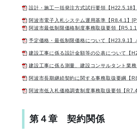
設計・施工一括発注方式試行要領【H22.5.18】.pdf
阿波市電子入札システム運用基準【R8.4.1】[PD
阿波市最低制限価格制度事務取扱要領【R5.1.1】[
予定価格・最低制限価格について【H23.9.1】.pdf(
建設工事に係る設計金額等の公表について【H23.9.1】
建設工事に係る測量、建設コンサルタント業務等の設計金
阿波市長期継続契約に関する事務取扱要綱【R8.4.
阿波市低入札価格調査制度事務取扱要領【R7.4.1】
第４章 契約関係