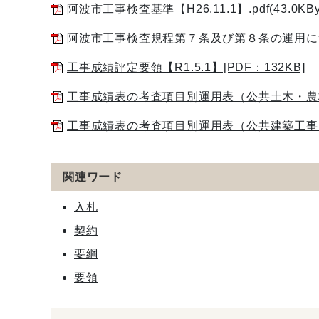
阿波市工事検査基準【H26.11.1】.pdf(43.0KByt
阿波市工事検査規程第７条及び第８条の運用について【H2
工事成績評定要領【R1.5.1】[PDF：132KB]
工事成績表の考査項目別運用表（公共土木・農林工事）
工事成績表の考査項目別運用表（公共建築工事）【H23.
関連ワード
入札
契約
要綱
要領