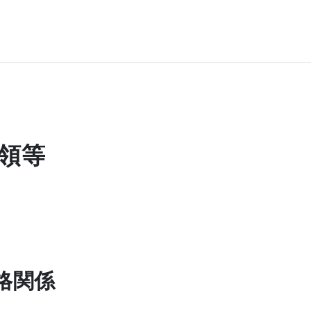
領等
格関係