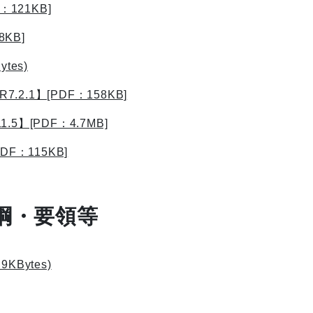
121KB]
KB]
tes)
.1】[PDF：158KB]
】[PDF：4.7MB]
F：115KB]
綱・要領等
KBytes)