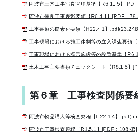
阿波市土木工事写真管理基準【R6.11.5】[PDF：
阿波市優良工事表彰要領【R6.4.1】[PDF：78.8
工事書類の簡素化要領【H22.4.1】.pdf(23.2KBy
工事現場における施工体制等の立入調査要領【R7.2
工事現場における標示施設等の設置基準【R6.11.5
土木工事主要書類チェックシート【R8.1.5】[PD
第６章 工事検査関係要
阿波市物品購入等検査規程【H22.1.4】.pdf(55.9
阿波市工事検査規程【R1.5.1】[PDF：108KB]