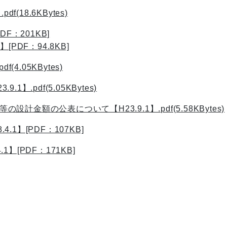
(18.6KBytes)
F：201KB]
PDF：94.8KB]
4.05KBytes)
.pdf(5.05KBytes)
額の公表について【H23.9.1】.pdf(5.58KBytes)
1】[PDF：107KB]
[PDF：171KB]