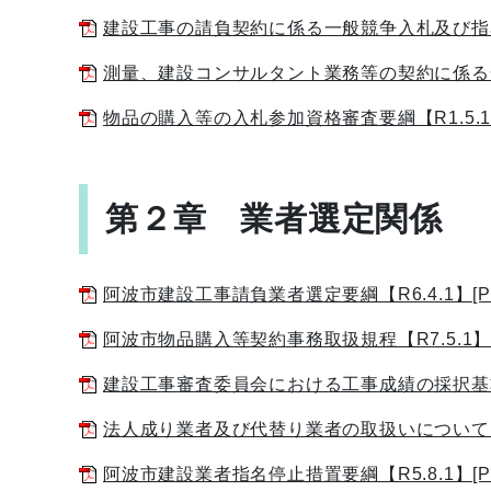
建設工事の請負契約に係る一般競争入札及び指名競争
測量、建設コンサルタント業務等の契約に係る一般競
物品の購入等の入札参加資格審査要綱【R1.5.1】[
第２章 業者選定関係
阿波市建設工事請負業者選定要綱【R6.4.1】[PD
阿波市物品購入等契約事務取扱規程【R7.5.1】[P
建設工事審査委員会における工事成績の採択基準について【
法人成り業者及び代替り業者の取扱いについて【R1.
阿波市建設業者指名停止措置要綱【R5.8.1】[PD