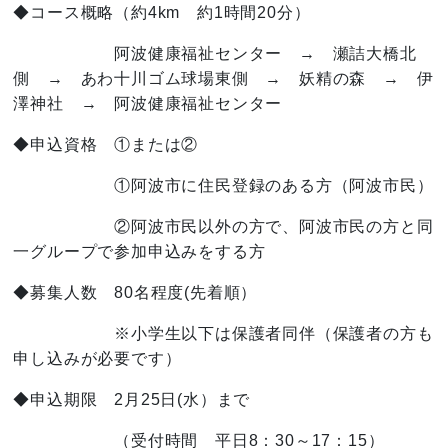
◆コース概略（約4km 約1時間20分）
阿波健康福祉センター → 瀬詰大橋北
側 → あわ十川ゴム球場東側 → 妖精の森 → 伊
澤神社 → 阿波健康福祉センター
◆申込資格 ①または②
①阿波市に住民登録のある方（阿波市民）
②阿波市民以外の方で、阿波市民の方と同
一グループで参加申込みをする方
◆募集人数 80名程度(先着順）
※小学生以下は保護者同伴（保護者の方も
申し込みが必要です）
◆申込期限 2月25日(水）まで
（受付時間 平日8：30～17：15）