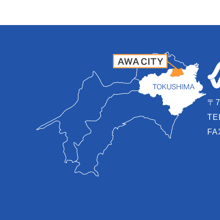
〒7
TE
FA