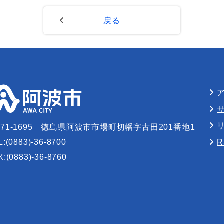
戻る
71-1695
徳島県阿波市市場町切幡字古田201番地1
L:(0883)-36-8700
X:(0883)-36-8760