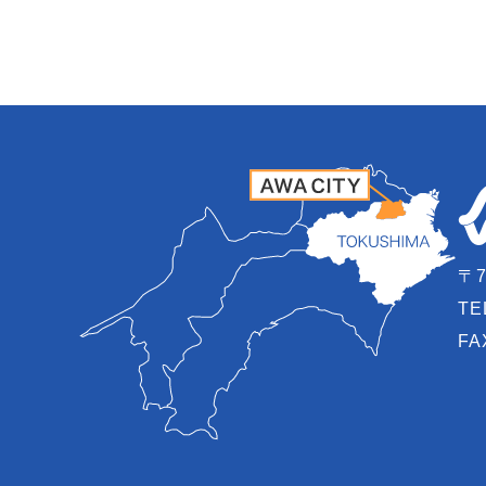
〒7
TE
FA