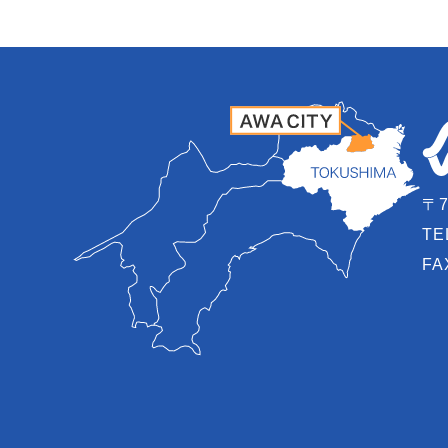
〒7
TE
FA