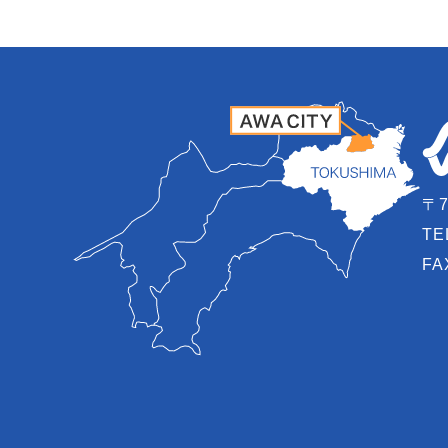
〒7
TE
FA