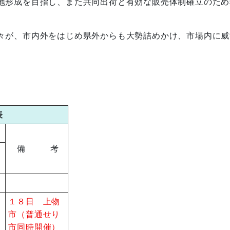
地形成を目指し、また共同出荷と有効な販売体制確立のため
が、市内外をはじめ県外からも大勢詰めかけ、市場内に威
表
備 考
１８日 上物
市（普通せり
市同時開催）