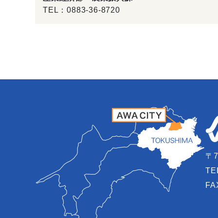
TEL：
0883-36-8720
〒7
TE
FA