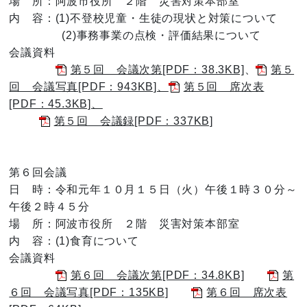
場 所：阿波市役所 ２階 災害対策本部室
内 容：(1)不登校児童・生徒の現状と対策について
(2)事務事業の点検・評価結果について
会議資料
第５回 会議次第[PDF：38.3KB]
、
第５
回 会議写真[PDF：943KB]、
第５回 席次表
[PDF：45.3KB]、
第５回 会議録[PDF：337KB]
第６回会議
日 時：令和元年１０月１５日（火）午後１時３０分～
午後２時４５分
場 所：阿波市役所 ２階 災害対策本部室
内 容：(1)食育について
会議資料
第６回 会議次第[PDF：34.8KB]
第
６回 会議写真[PDF：135KB]
第６回 席次表