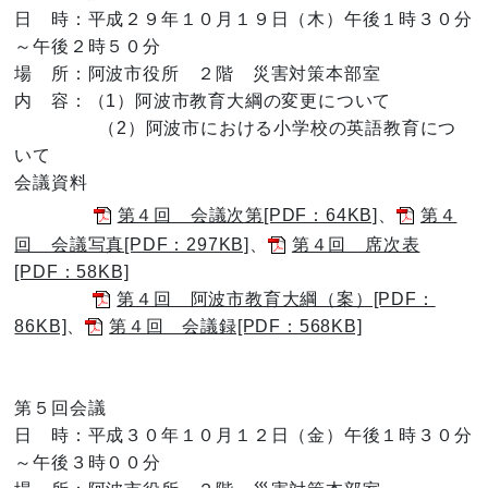
日 時：平成２９年１０月１９日（木）午後１時３０分
～午後２時５０分
場 所：阿波市役所 ２階 災害対策本部室
内 容：（1）阿波市教育大綱の変更について
（2）阿波市における小学校の英語教育につ
いて
会議資料
第４回 会議次第[PDF：64KB]
、
第４
回 会議写真[PDF：297KB]
、
第４回 席次表
[PDF：58KB]
第４回 阿波市教育大綱（案）[PDF：
86KB]
、
第４回 会議録[PDF：568KB]
第５回会議
日 時：平成３０年１０月１２日（金）午後１時３０分
～午後３時００分