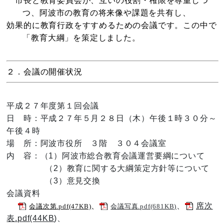
市長と教育委員会が、互いの役割・権限を尊重しつ
つ、阿波市の教育の将来像や課題を共有し、
効果的に教育行政をすすめるための会議です。この中で
「教育大綱」を策定しました。
２．会議の開催状況
平成２７年度第１回会議
日 時：平成２７年５月２８日（木）午後１時３０分～
午後４時
場 所：阿波市役所 ３階 ３０４会議室
内 容：（1）阿波市総合教育会議運営要綱について
（2）教育に関する大綱策定方針等について
（3）意見交換
会議資料
、
、
席次
会議次第.pdf(47KB)
会議写真.pdf(681KB)
表.pdf(44KB
)、