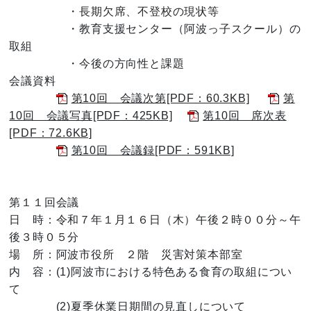
・長期欠席、不登校の現状等
・教育支援センター（阿波っ子スクール）の
取組
・今後の方向性と課題
会議資料
第10回 会議次第[PDF：60.3KB]
第
10回 会議写真[PDF：425KB]
第10回 席次表
[PDF：72.6KB]
第10回 会議録[PDF：591KB]
第１１回会議
日 時：令和７年１月１６日（木）午後２時００分～午
後３時０５分
場 所：阿波市役所 ２階 災害対策本部室
内 容：(1)阿波市における特色ある食育の取組につい
て
(2)夏季休業日期間の見直しについて