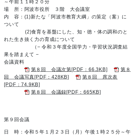
～午前１１時２０分
場 所：阿波市役所 ３階 大会議室
内 容：(1)新たな「阿波市教育大綱」の策定（案）に
ついて
(2)食育を基盤にした、知・徳・体の調和のと
れた生き抜く力の育成について
（− 令和３年度全国学力・学習状況調査結
果を踏まえて −
会議資料
第８回 会議次第[PDF：66.3KB]
第８
回 会議写真[PDF：428KB]
第８回 席次表
[PDF：74.9KB]
第８回 会議録[PDF：665KB]
第９回会議
日 時：令和５年１月２３日（月）午後１時２５分～午