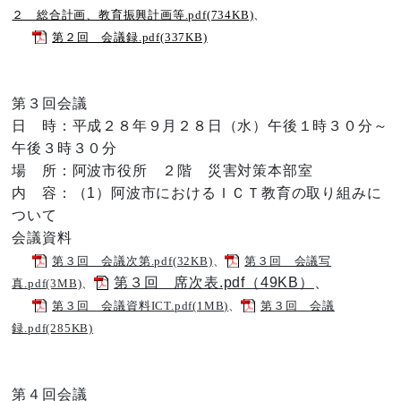
２ 総合計画、教育振興計画等.pdf(734KB)
、
第２回 会議録.pdf(337KB)
第３回会議
日 時：平成２８年９月２８日（水）午後１時３０分～
午後３時３０分
場 所：阿波市役所 ２階 災害対策本部室
内 容：（1）阿波市におけるＩＣＴ教育の取り組みに
ついて
会議資料
第３回 会議次第.pdf(32KB)
、
第３回 会議写
第３回 席次表.pdf（49KB）
、
真.pdf(3MB)
、
第３回 会議資料ICT.pdf(1MB)
、
第３回 会議
録.pdf(285KB)
第４回会議