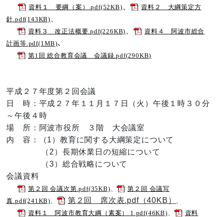
、
資料１ 要綱（案）.pdf(52KB)
資料２ 大綱策定方
、
針.pdf(143KB)
、
資料３ 改正法概要.pdf(226KB)
資料４ 阿波市総合
､
計画等.pdf(1MB)
第1回 総合教育会議 会議録.pdf(290KB)
平成２７年度第２回会議
日 時：平成２７年１１月１７日（火）午後１時３０分
～午後４時
場 所：阿波市役所 ３階 大会議室
内 容：（1）教育に関する大綱策定について
（2）長期休業日の短縮について
（3）総合戦略について
会議資料
第２回 会議次第.pdf(35KB)
、
第２回 会議写
第２回 席次表.pdf（40KB）
真.pdf(241KB)
、
、
資料１ 阿波市教育大綱（素案） 1.pdf(46KB)
、
資料