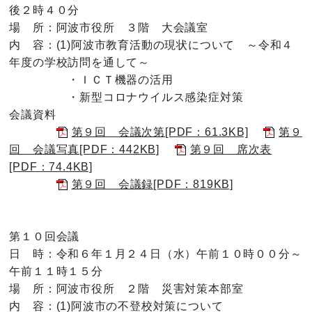
後２時４０分
場 所：阿波市役所 ３階 大会議室
内 容：(1)阿波市教育活動の現状について ～令和４
年度の学校訪問を通して～
・ＩＣＴ機器の活用
・新型コロナウイルス感染症対策
会議資料
第９回 会議次第[PDF：61.3KB]
第９
回 会議写真[PDF：442KB]
第９回 席次表
[PDF：74.4KB]
第９回 会議録[PDF：819KB]
第１０回会議
日 時：令和６年１月２４日（水）午前１０時００分～
午前１１時１５分
場 所：阿波市役所 ２階 災害対策本部室
内 容：(1)阿波市の不登校対策について