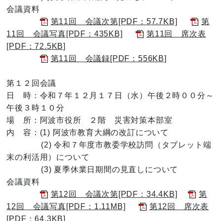
会議資料
第11回 会議次第[PDF：57.7KB]
第
11回 会議写真[PDF：435KB]
第11回 席次表
[PDF：72.5KB]
第11回 会議録[PDF：556KB]
第１２回会議
日 時：令和７年１２月１７日（水）午後２時００分～
午後３時１０分
場 所：阿波市役所 ２階 災害対策本部室
内 容：(1) 阿波市教育大綱の改訂について
(2) 令和７年度市教委学校訪問（タブレット端
末の利活用）について
(3) 夏季休業日期間の見直しについて
会議資料
第12回 会議次第[PDF：34.4KB]
第
12回 会議写真[PDF：1.11MB]
第12回 席次表
[PDF：64.3KB]