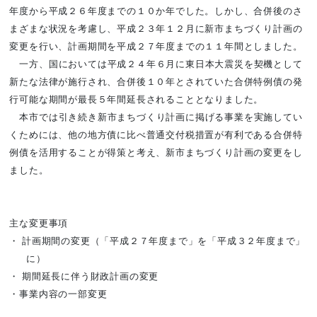
年度から平成２６年度までの１０か年でした。しかし、合併後のさ
まざまな状況を考慮し、平成２３年１２月に新市まちづくり計画の
変更を行い、計画期間を平成２７年度までの１１年間としました。
一方、国においては
平成２４年６月に
東日本大震災を契機
として
新たな法律が施行され、合併後１０年とされていた
合併特例債
の発
行可能な期間が最長５年間延長されることとなりました。
本市では引き続き新市まちづくり計画に掲げる事業を実施してい
くためには、他の地方債に比べ普通交付税措置が有利である合併特
例債を活用することが得策と考え、新市まちづくり計画の変更をし
ました。
主な変更事項
計画期間の変更（「平成２７年度まで」を「平成３２年度まで」
・
に）
期間延長に伴う財政計画の変更
・
・事業内容の一部変更