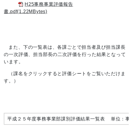
H25事務事業評価報告
書.pdf(1.22MBytes)
また、下の一覧表は、各課ごとで担当者及び担当課長
の一次評価、担当部長の二次評価を行った結果となって
います。
（課名をクリックすると評価シートをご覧いただけま
す。）
平成２５年度事務事業部課別評価結果一覧表
単位：