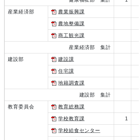
産業経済部
農業振興課
農地整備課
商工観光課
産業経済部 集計
建設部
建設課
住宅課
地籍調査課
建設部 集計
教育委員会
教育総務課
学校教育課
1
学校給食センター