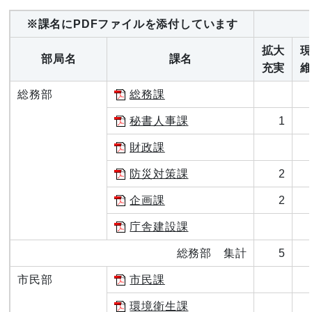
※課名にPDFファイルを添付しています
拡大
現
部局名
課名
充実
維
総務部
総務課
秘書人事課
1
財政課
防災対策課
2
企画課
2
庁舎建設課
総務部 集計
5
市民部
市民課
環境衛生課