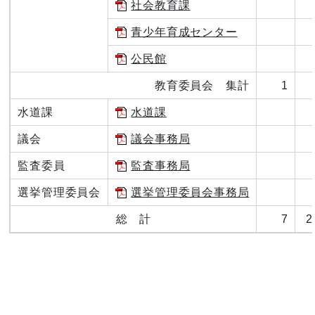
社会教育課
青少年育成センター
公民館
教育委員会 集計
1
水道課
水道課
議会
議会事務局
監査委員
監査事務局
選挙管理委員会
選挙管理委員会事務局
総 計
7
2