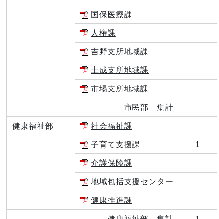
国保医療課
人権課
吉野支所地域課
土成支所地域課
市場支所地域課
市民部 集計
健康福祉部
社会福祉課
子育て支援課
1
介護保険課
地域包括支援センター
健康推進課
健康福祉部 集計
1