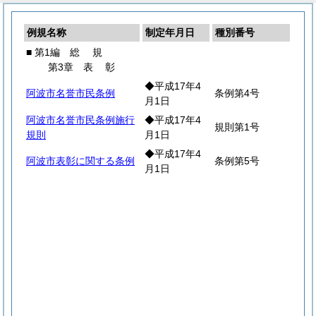
例規名称
制定年月日
種別番号
■ 第1編
総
規
第3章
表
彰
◆平成17年4
阿波市名誉市民条例
条例第4号
月1日
阿波市名誉市民条例施行
◆平成17年4
規則第1号
規則
月1日
◆平成17年4
阿波市表彰に関する条例
条例第5号
月1日