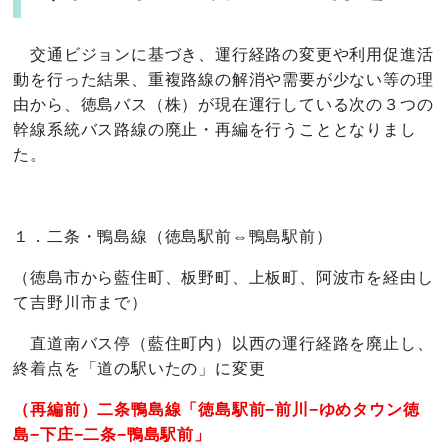
交通ビジョンに基づき、運行経路の変更や利用促進活
動を行った結果、重複路線の解消や需要が少ない等の理
由から、徳島バス（株）が現在運行している次の３つの
幹線系統バス路線の廃止・再編を行うこととなりまし
た。
１．二条・鴨島線（徳島駅前⇔鴨島駅前）
（徳島市から藍住町、板野町、上板町、阿波市を経由し
て吉野川市まで）
直道南バス停（藍住町内）以西の運行経路を廃止し、
終着点を「道の駅いたの」に変更
（再編前）二条鴨島線「徳島駅前−前川−ゆめタウン徳
島−下庄−二条−鴨島駅前」