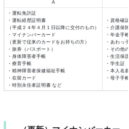
A
・運転免許証
・運転経歴証明書
・資格確
（平成２４年４月１日以降に交付のもの）
・介護保
・マイナンバーカード
・年金手
（更新で従来のカードをお持ちの方）
・あわっ
・旅券（パスポート）
・その他
・身体障害者手帳
・生活保
・療育手帳
・学生証
・精神障害者保健福祉手帳
・本人名
・在留カード
・母子手帳
・特別永住者証明書 など