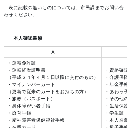
表に記載の無いものについては、市民課までお問い合
わせください。
本人確認書類
A
・運転免許証
・運転経歴証明書
・資格確
（平成２４年４月１日以降に交付のもの）
・介護保
・マイナンバーカード
・年金手
（更新で従来のカードをお持ちの方）
・あわっ
・旅券（パスポート）
・その他
・身体障がい者手帳
・生活保
・療育手帳
・学生証
・精神障害者保健福祉手帳
・本人名
・在留カード
・母子手