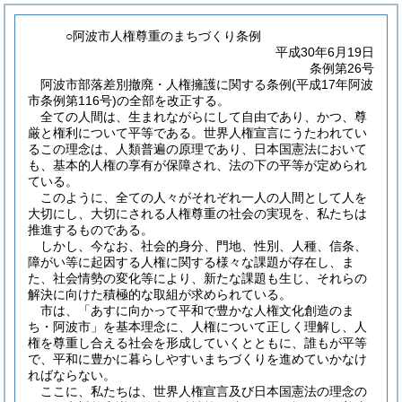
○阿波市人権尊重のまちづくり条例
平成30年6月19日
条例第26号
阿波市部落差別撤廃・人権擁護に関する条例(平成17年阿波
市条例第116号)の全部を改正する。
全ての人間は、生まれながらにして自由であり、かつ、尊
厳と権利について平等である。世界人権宣言にうたわれてい
るこの理念は、人類普遍の原理であり、日本国憲法において
も、基本的人権の享有が保障され、法の下の平等が定められ
ている。
このように、全ての人々がそれぞれ一人の人間として人を
大切にし、大切にされる人権尊重の社会の実現を、私たちは
推進するものである。
しかし、今なお、社会的身分、門地、性別、人種、信条、
障がい等に起因する人権に関する様々な課題が存在し、ま
た、社会情勢の変化等により、新たな課題も生じ、それらの
解決に向けた積極的な取組が求められている。
市は、「あすに向かって平和で豊かな人権文化創造のま
ち・阿波市」を基本理念に、人権について正しく理解し、人
権を尊重し合える社会を形成していくとともに、誰もが平等
で、平和に豊かに暮らしやすいまちづくりを進めていかなけ
ればならない。
ここに、私たちは、世界人権宣言及び日本国憲法の理念の