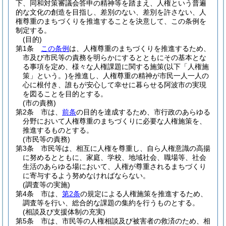
下、同和対策審議会答申の精神等を踏まえ、人権という普遍
的な文化の創造を目指し、差別のない、差別を許さない、人
権尊重のまちづくりを推進することを決意して、この条例を
制定する。
(目的)
第1条
この条例
は、人権尊重のまちづくりを推進するため、
市及び市民等の責務を明らかにするとともにその基本とな
る事項を定め、様々な人権課題に関する施策
(以下「人権施
策」という。)
を推進し、人権尊重の精神が市民一人一人の
心に根付き、誰もが安心して幸せに暮らせる阿波市の実現
を図ることを目的とする。
(市の責務)
第2条
市は、
前条
の目的を達成するため、市行政のあらゆる
分野において人権尊重のまちづくりに必要な人権施策を、
推進するものとする。
(市民等の責務)
第3条
市民等は、相互に人権を尊重し、自ら人権意識の高揚
に努めるとともに、家庭、学校、地域社会、職場等、社会
生活のあらゆる場において、人権が尊重されるまちづくり
に寄与するよう努めなければならない。
(調査等の実施)
第4条
市は、
第2条
の規定による人権施策を推進するため、
調査等を行い、総合的な課題の集約を行うものとする。
(相談及び支援体制の充実)
第5条
市は、市民等の人権相談及び被害者の救済のため、相