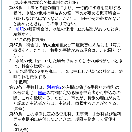
(臨時使用の場合の概算料金の前納)
第36条
工事その他の理由により、一時的に水道を使用する
者は、水道の使用の申込みの際、市長が定める概算料金を
前納しなければならない。
ただし、市長がその必要がない
と認めたときは、この限りでない。
2
前項
の概算料金は、水道の使用中止の届出があったとき、
精算する。
(料金の徴収方法)
第37条
料金は、納入通知書及び口座振替の方法により毎月
徴収する。
ただし、特別の事情がある場合は、この限りで
ない。
2
水道の使用を中止した場合であってもその届出がないとき
は、料金を徴収する。
3
給水装置の使用を廃止し、又は中止した場合の料金は、随
時これを徴収する。
(手数料)
第38条
手数料は、
別表第2
の左欄に掲げる手数料の種別の
区分に応じ、
同表
の右欄に定める額を申込者から申込みの
際、これを徴収する。
ただし、市長が、特別の理由がある
と認めた申込者からは、申込後、徴収することができる。
(督促)
第39条
この条例に定める使用料、工事費、手数料及び過料
等を定期的に納付しないときは、期限を指定して督促す
る。
(加入金)