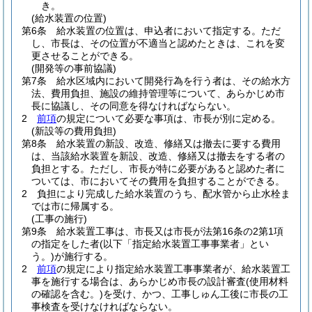
き。
(給水装置の位置)
第6条
給水装置の位置は、申込者において指定する。
ただ
し、市長は、その位置が不適当と認めたときは、これを変
更させることができる。
(開発等の事前協議)
第7条
給水区域内において開発行為を行う者は、その給水方
法、費用負担、施設の維持管理等について、あらかじめ市
長に協議し、その同意を得なければならない。
2
前項
の規定について必要な事項は、市長が別に定める。
(新設等の費用負担)
第8条
給水装置の新設、改造、修繕又は撤去に要する費用
は、当該給水装置を新設、改造、修繕又は撤去をする者の
負担とする。
ただし、市長が特に必要があると認めた者に
ついては、市においてその費用を負担することができる。
2
負担により完成した給水装置のうち、配水管から止水栓ま
では市に帰属する。
(工事の施行)
第9条
給水装置工事は、市長又は市長が法第16条の2第1項
の指定をした者
(以下「指定給水装置工事事業者」とい
う。)
が施行する。
2
前項
の規定により指定給水装置工事事業者が、給水装置工
事を施行する場合は、あらかじめ市長の設計審査
(使用材料
の確認を含む。)
を受け、かつ、工事しゅん工後に市長の工
事検査を受けなければならない。