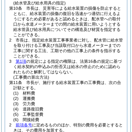
(給水管及び給水用具の指定)
第10条
市長は、災害等による給水装置の損傷を防止すると
ともに、給水装置の損傷の復旧を迅速かつ適切に行えるよ
うにするため必要があると認めるときは、配水管への取付
口から水道メーターまでの間の給水装置に用いようとする
給水管及び給水用具についてその構造及び材質を指定する
ことができる。
2
市長は、指定給水装置工事事業者に対し、配水管に給水管
を取り付ける工事及び当該取付口から水道メーターまでの
工事に関する工法、工期その他の工事上の条件を指示する
ことができる。
3
第1項
の規定による指定の権限は、法第16条の規定に基づ
く給水契約の申込みの拒否又は給水の停止のために認めら
れたものと解釈してはならない。
(工事費の算出方法)
第11条
市長が、施行する給水装置工事の工事費は、次の合
計額とする。
(1)
材料費
(2)
運搬費
(3)
労力費
(4)
道路復旧費
(5)
工事監督費
(6)
間接経費
2
前項各号
に定めるもののほか、特別の費用を必要とすると
きは、その費用を加算する。