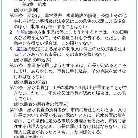
第3章
給水
(給水の原則)
第16条
給水は、非常災害、水道施設の損傷、公益上その他
やむを得ない事情及び法令又はこの条例の規定による場合
のほか、制限又は停止することはない。
2
前項
の給水を制限又は停止しようとするときは、その日時
及び区域を定めて、その都度これを予告する。
ただし、緊
急やむを得ない場合は、この限りでない。
3
第1項
の規定による給水の制限又は停止のため損害を生ず
ることがあっても市長は、その責めを負わない。
(給水契約の申込み)
第17条
水道を使用しようとする者は、市長が定めるところ
により、あらかじめ、市長に申し込み、その承認を受けな
ければならない。
(給水装置の併置)
第18条
給水装置は、1戸の構内に2線以上併置することがで
きない。
ただし、消火栓又は市長が認めた場合は、この限
りでない。
(給水装置の所有者の代理人)
第19条
給水装置の所有者が、市内に居住しないとき、又は
市長において必要があると認めたときは、給水装置の所有
者は、この条例に定める事項を処理させるため、市内に居
住する代理人を定め、市長に届け出なければならない。
代
理人に変更があったときも、また同様とする。
(管理人の選定)