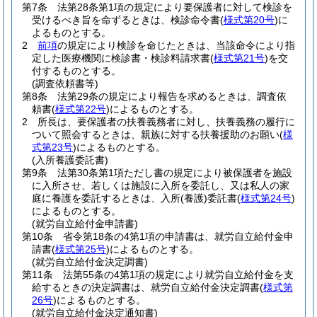
第7条
法第28条第1項の規定により要保護者に対して検診を
受けるべき旨を命ずるときは、検診命令書
(
様式第20号
)
に
よるものとする。
2
前項
の規定により検診を命じたときは、当該命令により指
定した医療機関に検診書・検診料請求書
(
様式第21号
)
を交
付するものとする。
(調査依頼書等)
第8条
法第29条の規定により報告を求めるときは、調査依
頼書
(
様式第22号
)
によるものとする。
2
所長は、要保護者の扶養義務者に対し、扶養義務の履行に
ついて照会するときは、親族に対する扶養援助のお願い
(
様
式第23号
)
によるものとする。
(入所養護委託書)
第9条
法第30条第1項ただし書の規定により被保護者を施設
に入所させ、若しくは施設に入所を委託し、又は私人の家
庭に養護を委託するときは、入所
(養護)
委託書
(
様式第24号
)
によるものとする。
(就労自立給付金申請書)
第10条
省令第18条の4第1項の申請書は、就労自立給付金申
請書
(
様式第25号
)
によるものとする。
(就労自立給付金決定調書)
第11条
法第55条の4第1項の規定により就労自立給付金を支
給するときの決定調書は、就労自立給付金決定調書
(
様式第
26号
)
によるものとする。
(就労自立給付金決定通知書)