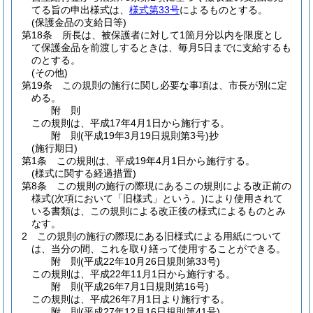
てる旨の申出様式は、
様式第33号
によるものとする。
(保護金品の支給日等)
第18条
所長は、被保護者に対して1箇月分以内を限度とし
て保護金品を前渡しするときは、毎月5日までに支給するも
のとする。
(その他)
第19条
この規則の施行に関し必要な事項は、市長が別に定
める。
附
則
この規則は、平成17年4月1日から施行する。
附
則
(平成19年3月19日
規則第3号)
抄
(施行期日)
第1条
この規則は、平成19年4月1日から施行する。
(様式に関する経過措置)
第8条
この規則の施行の際現にあるこの規則による改正前の
様式
(次項において「旧様式」という。)
により使用されて
いる書類は、この規則による改正後の様式によるものとみ
なす。
2
この規則の施行の際現にある旧様式による用紙について
は、当分の間、これを取り繕って使用することができる。
附
則
(平成22年10月26日
規則第33号)
この規則は、平成22年11月1日から施行する。
附
則
(平成26年7月1日
規則第16号)
この規則は、平成26年7月1日より施行する。
附
則
(平成27年12月16日
規則第41号)