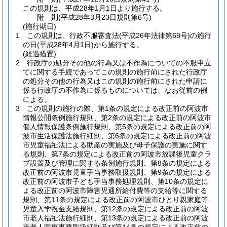
この規則は、平成28年1月1日より施行する。
附
則
(平成28年3月23日
規則第6号)
(施行期日)
1
この規則は、行政不服審査法
(平成26年法律第68号)
の施行
の日
(平成28年4月1日)
から施行する。
(経過措置)
2
行政庁の処分その他の行為又は不作為についての不服申立
てに関する手続であってこの規則の施行前にされた行政庁
の処分その他の行為又はこの規則の施行前にされた申請に
係る行政庁の不作為に係るものについては、なお従前の例
による。
3
この規則の施行の際、第1条の規定による改正前の阿波市
情報公開条例施行規則、第2条の規定による改正前の阿波市
個人情報保護条例施行規則、第5条の規定による改正前の阿
波市生活保護法施行細則、第6条の規定による改正前の阿波
市児童福祉法による助産の実施及び母子保護の実施に関す
る規則、第7条の規定による改正前の阿波市放課後児童クラ
ブ設置及び管理に関する条例施行規則、第8条の規定による
改正前の阿波市児童手当事務取扱規則、第9条の規定による
改正前の阿波市子ども手当事務処理規則、第10条の規定に
よる改正前の阿波市障害児通所給付費等の支給等に関する
規則、第11条の規定による改正前の阿波市ひとり親家庭等
児童入学祝金支給規則、第12条の規定による改正前の阿波
市老人福祉法施行細則、第13条の規定による改正前の阿波