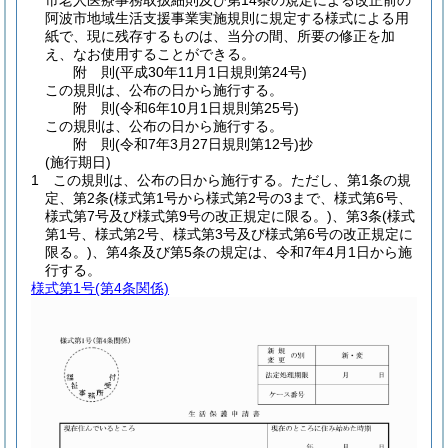
市老人医療事務取扱細則及び第14条の規定による改正前の
阿波市地域生活支援事業実施規則に規定する様式による用
紙で、現に残存するものは、当分の間、所要の修正を加
え、なお使用することができる。
附
則
(平成30年11月1日
規則第24号)
この規則は、公布の日から施行する。
附
則
(令和6年10月1日
規則第25号)
この規則は、公布の日から施行する。
附
則
(令和7年3月27日
規則第12号)
抄
(施行期日)
1
この規則は、公布の日から施行する。
ただし、第1条の規
定、第2条
(様式第1号から様式第2号の3まで、様式第6号、
様式第7号及び様式第9号の改正規定に限る。)
、第3条
(様式
第1号、様式第2号、様式第3号及び様式第6号の改正規定に
限る。)
、第4条及び第5条の規定は、令和7年4月1日から施
行する。
様式第1号
(第4条関係)