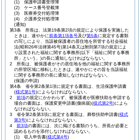
(1)
保護申請書受理簿
(2)
ケース番号登載簿
(3)
医療券交付処理簿
(4)
介護券交付処理簿
(通知)
第3条
所長は、法第19条第2項の規定により保護を実施した
ときは、速やかに
前条第1項各号
及び
第5条
に規定する書類
の写しにより、当該被保護者の居住地を所管する社会福祉
法
(昭和26年法律第45号)
第14条又は附則第7項の規定によ
り設置された福祉に関する事務所
(以下「福祉に関する事務
所」という。)
の長に通知しなければならない。
2
所長は、被保護者がその居住地を他の福祉に関する事務所
の所管区域に移転したときは、速やかにその旨を当該福祉
に関する事務所の長に通知しなければならない。
(保護の申請)
第4条
省令第2条第1項に規定する書面は、生活保護申請書
(
様式第1号
)
によらなければならない。
2
前項
の規定にかかわらず、被保護者が医療扶助を申請する
場合の書面は、保護変更申請書
(傷病届)
(
様式第2号
)
によら
なければならない。
3
省令第2条第3項に規定する書面は、葬祭扶助申請書
(
様式
第3号
)
によらなければならない。
4
前3項
の書面には、次に掲げる書類のうち、所長が必要と
認めるものを添付しなければならない。
(1)
収入申告書
(
様式第4号
)