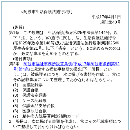
○阿波市生活保護法施行細則
平成17年4月1日
規則第49号
(趣旨)
第1条
この規則は、生活保護法
(昭和25年法律第144号。以
下「法」という。)
の施行に関し、法、生活保護法施行令
(昭和25年政令第148号)
及び生活保護法施行規則
(昭和25年
厚生省令第21号。以下「省令」という。)
に定めるもののほ
か、必要な事項を定めるものとする。
(備付書類)
第2条
阿波市福祉事務所設置条例
(平成17年阿波市条例第92
号)
第4条
に規定する福祉事務所の長
(以下「所長」とい
う。)
は、被保護者につき、次に掲げる書類を作成し、常に
その記載事項について整理しておかなければならない。
(1)
面接記録票
(2)
保護台帳
(3)
保護決定調書
(4)
ケース記録票
(5)
保護金品支給台帳
(6)
医療扶助台帳
(7)
精神病入院要否判定補助カード
2
所長は、次に掲げる書類を作成し、常にその記載事項につ
いて整理しておかなければならない。