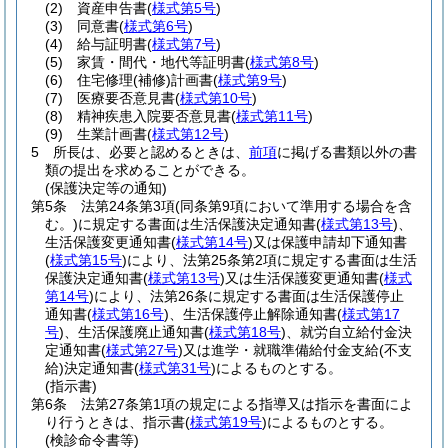
(2)
資産申告書
(
様式第5号
)
(3)
同意書
(
様式第6号
)
(4)
給与証明書
(
様式第7号
)
(5)
家賃・間代・地代等証明書
(
様式第8号
)
(6)
住宅修理
(補修)
計画書
(
様式第9号
)
(7)
医療要否意見書
(
様式第10号
)
(8)
精神疾患入院要否意見書
(
様式第11号
)
(9)
生業計画書
(
様式第12号
)
5
所長は、必要と認めるときは、
前項
に掲げる書類以外の書
類の提出を求めることができる。
(保護決定等の通知)
第5条
法第24条第3項
(同条第9項において準用する場合を含
む。)
に規定する書面は生活保護決定通知書
(
様式第13号
)
、
生活保護変更通知書
(
様式第14号
)
又は保護申請却下通知書
(
様式第15号
)
により、法第25条第2項に規定する書面は生活
保護決定通知書
(
様式第13号
)
又は生活保護変更通知書
(
様式
第14号
)
により、法第26条に規定する書面は生活保護停止
通知書
(
様式第16号
)
、生活保護停止解除通知書
(
様式第17
号
)
、生活保護廃止通知書
(
様式第18号
)
、就労自立給付金決
定通知書
(
様式第27号
)
又は進学・就職準備給付金支給
(不支
給)
決定通知書
(
様式第31号
)
によるものとする。
(指示書)
第6条
法第27条第1項の規定による指導又は指示を書面によ
り行うときは、指示書
(
様式第19号
)
によるものとする。
(検診命令書等)