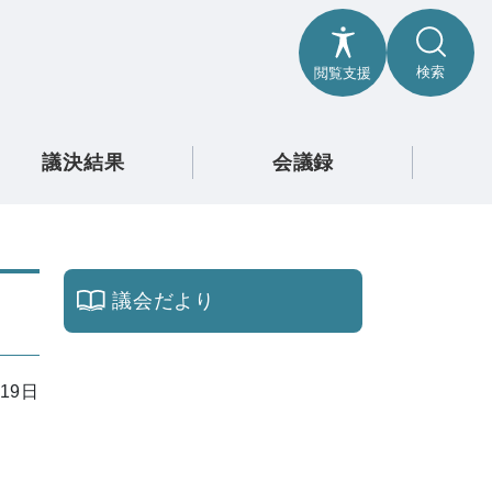
検索
閲覧支援
議決結果
会議録
議会だより
19日