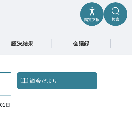
検索
閲覧支援
議決結果
会議録
議会だより
01日