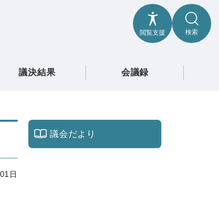
検索
閲覧支援
議決結果
会議録
議会だより
01日